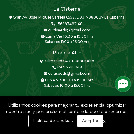
La Cisterna
Gran Av. José Miguel Carrera 6552, L 93, 7980037 La Cisterna
+56983482148
cultiseeds@gmail.com
Lun a Vie 10:30 a 19:30 hrs
Sábados 11:00 a 16:00 hrs
Puente Alto
Balmaceda 40, Puente Alto
+56935117948
cultiseeds@gmail.com
Lun a Vie 10:00 a 19:00 hrs
Sábados 10:00 a 15:00 hrs
Utilizamos cookies para mejorar tu experiencia, optimizar
nuestro sitio y personalizar el contenido que te ofrecemos.
CULTISEEDS © 2026
0
x
Política de Cookies
Aceptar
Creado por
Bsale
Inicio
Carrito
Buscar
Menú