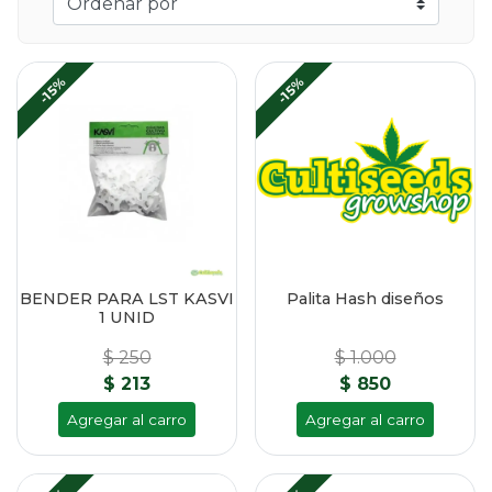
-15%
-15%
BENDER PARA LST KASVI
Palita Hash diseños
1 UNID
$ 250
$ 1.000
$ 213
$ 850
Agregar al carro
Agregar al carro