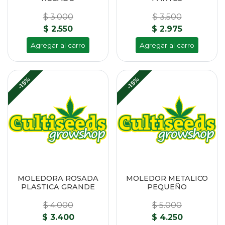
$ 3.000
$ 3.500
$ 2.550
$ 2.975
Agregar al carro
Agregar al carro
-15%
-15%
MOLEDORA ROSADA
MOLEDOR METALICO
PLASTICA GRANDE
PEQUEÑO
$ 4.000
$ 5.000
$ 3.400
$ 4.250