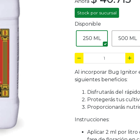
Ahora
Stock por sucursal
Disponible
250 ML
500 ML
Al incorporar Bug Ignitor
siguientes beneficios:
Disfrutarás del rápid
Protegerás tus cultiv
Proporcionarás nutri
Instrucciones:
Aplicar 2 ml por litr
fase de floración en 