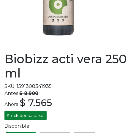
Biobizz acti vera 250
ml
SKU: 1591308341935
Antes
$ 8.900
$ 7.565
Ahora
Stock por sucursal
Disponible