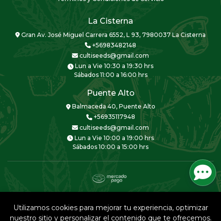
La Cisterna
Gran Av. José Miguel Carrera 6552, L 93, 7980037 La Cisterna
+56983482148
cultiseeds@gmail.com
Lun a Vie 10:30 a 19:30 hrs
Sábados 11:00 a 16:00 hrs
Puente Alto
Balmaceda 40, Puente Alto
+56935117948
cultiseeds@gmail.com
Lun a Vie 10:00 a 19:00 hrs
Sábados 10:00 a 15:00 hrs
CULTISEEDS © 2026
Creado por
Bsale
Utilizamos cookies para mejorar tu experiencia, optimizar
nuestro sitio y personalizar el contenido que te ofrecemos.