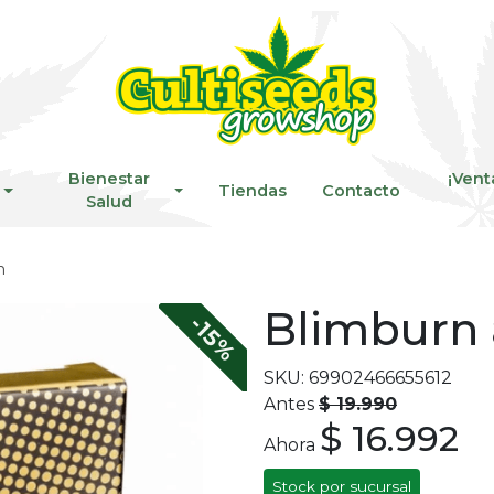
Bienestar
¡Vent
Tiendas
Contacto
Salud
n
Blimburn 
-15%
SKU: 69902466655612
Antes
$ 19.990
$ 16.992
Ahora
Stock por sucursal