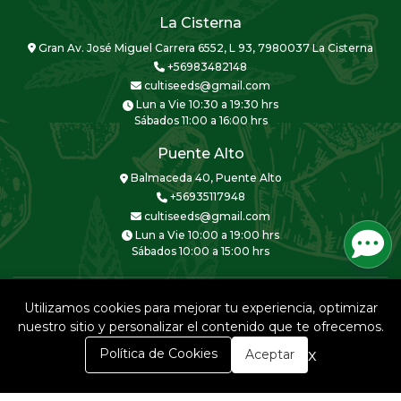
La Cisterna
Gran Av. José Miguel Carrera 6552, L 93, 7980037 La Cisterna
+56983482148
cultiseeds@gmail.com
Lun a Vie 10:30 a 19:30 hrs
Sábados 11:00 a 16:00 hrs
Puente Alto
Balmaceda 40, Puente Alto
+56935117948
cultiseeds@gmail.com
Lun a Vie 10:00 a 19:00 hrs
Sábados 10:00 a 15:00 hrs
Utilizamos cookies para mejorar tu experiencia, optimizar
nuestro sitio y personalizar el contenido que te ofrecemos.
CULTISEEDS © 2026
0
x
Política de Cookies
Aceptar
Creado por
Bsale
Inicio
Carrito
Buscar
Menú