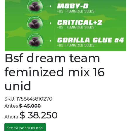
Bsf dream team
feminized mix 16
unid
SKU: 1758645810270
Antes
$ 45.000
$ 38.250
Ahora
Stock por sucursal