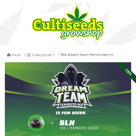
Bsf dream team feminized mix 16 unid
Inicio
Colecciones
-15%