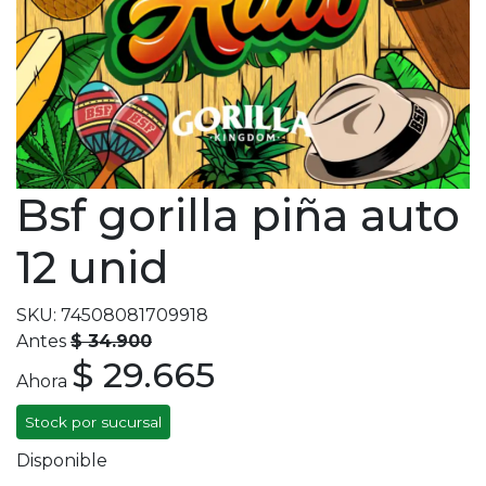
Bsf gorilla piña auto
12 unid
SKU: 74508081709918
Antes
$ 34.900
$ 29.665
Ahora
Stock por sucursal
Disponible