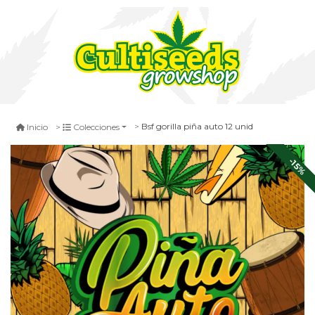
Bsf gorilla piña auto 12 unid
Inicio
Colecciones
-15%