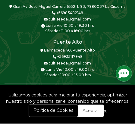
Gran Av. José Miguel Carrera 6552, L 93, 7980037 La Cisterna
+56983482148
cultiseeds@gmail.com
Lun a Vie 10:30 a 19:30 hrs
Sábados 11:00 a 16:00 hrs
Puente Alto
Balmaceda 40, Puente Alto
+56935117948
cultiseeds@gmail.com
Lun a Vie 10:00 a 19:00 hrs
Sábados 10:00 a 15:00 hrs
Utilizamos cookies para mejorar tu experiencia, optimizar
nuestro sitio y personalizar el contenido que te ofrecemos.
CULTISEEDS © 2026
0
x
Política de Cookies
Aceptar
Creado por
Bsale
Inicio
Carrito
Buscar
Menú