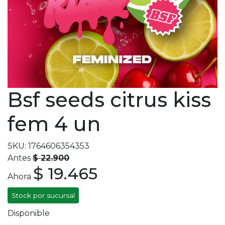
Bsf seeds citrus kiss
fem 4 un
SKU: 1764606354353
Antes
$ 22.900
$ 19.465
Ahora
Stock por sucursal
Disponible