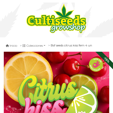
Bsf seeds citrus kiss fem 4 un
Inicio
Colecciones
-15%