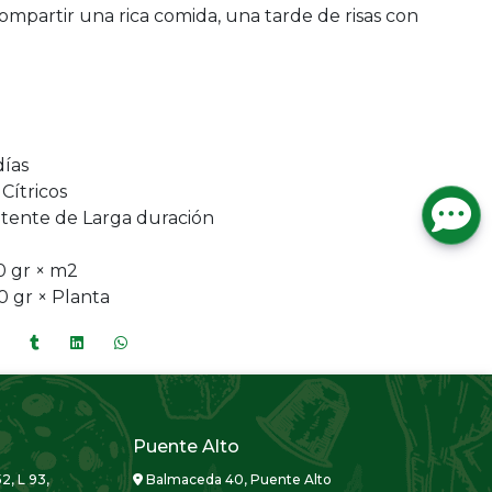
compartir una rica comida, una tarde de risas con
días
Cítricos
otente de Larga duración
0 gr × m2
0 gr × Planta
Puente Alto
2, L 93,
Balmaceda 40, Puente Alto