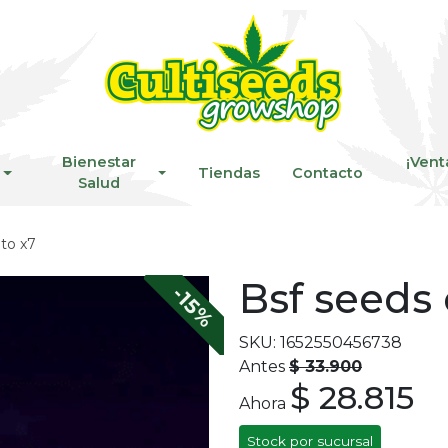
Bienestar
¡Vent
Tiendas
Contacto
Salud
uto x7
Bsf seeds c
-15%
SKU: 1652550456738
Antes
$ 33.900
$ 28.815
Ahora
Stock por sucursal