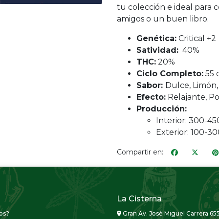
tu colección e ideal para 
amigos o un buen libro.
Genética:
Critical +2
Satividad:
40%
THC:
20%
Ciclo Completo:
55 
Sabor:
Dulce, Limón, 
Efecto:
Relajante, P
Producción:
Interior: 300-45
Exterior: 100-30
Compartir en:
La Cisterna
os?
Gran Av. José Miguel Carrera 655