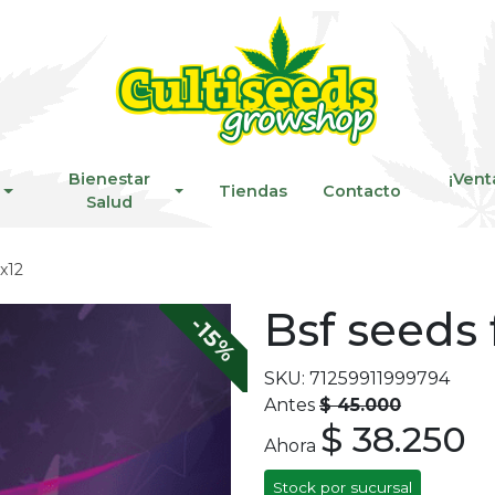
Bienestar
¡Vent
Tiendas
Contacto
Salud
x12
Bsf seeds
-15%
SKU: 71259911999794
Antes
$ 45.000
$ 38.250
Ahora
Stock por sucursal