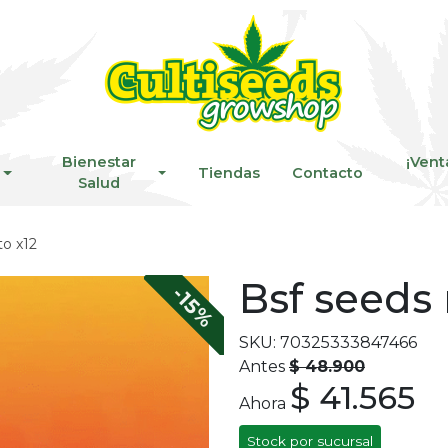
Bienestar
¡Vent
Tiendas
Contacto
Salud
to x12
Bsf seeds 
-15%
SKU: 70325333847466
Antes
$ 48.900
$ 41.565
Ahora
Stock por sucursal