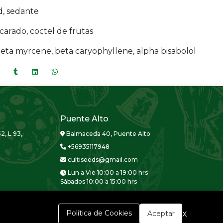
ad, sedante
arado, coctel de frutas
eta myrcene, beta caryophyllene, alpha bisabolol
Puente Alto
2, L 93,
Balmaceda 40, Puente Alto
+56935117948
cultiseeds@gmail.com
Lun a Vie 10:00 a 19:00 hrs
Sábados 10:00 a 15:00 hrs
x
Política de Cookies
Aceptar