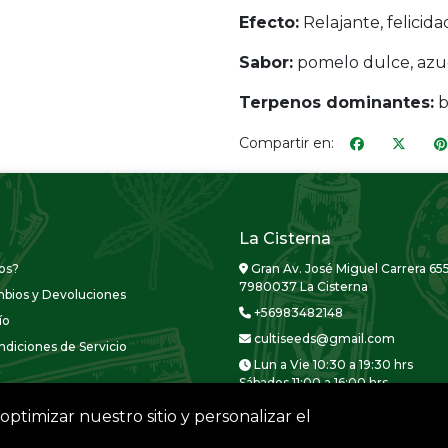
Efecto:
Relajante, felicid
Sabor:
pomelo dulce, azuc
Terpenos dominantes:
b
Compartir en:
La Cisterna
os?
Gran Av. José Miguel Carrera 655
7980037 La Cisterna
mbios y Devoluciones
+56983482148
ío
cultiseeds@gmail.com
diciones de Servicio
Lun a Vie 10:30 a 19:30 hrs
Sábados 11:00 a 16:00 hrs
optimizar nuestro sitio y personalizar el