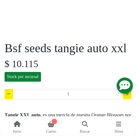
Bsf seeds tangie
auto xxl
$ 10.115
Stock por sucursal
Tangie XXL auto
, es una mezcla de nuestra
Inicio
Carrito
Buscar
Menú