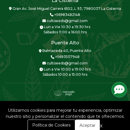
La Cisterna
Gran Av. José Miguel Carrera 6552, L 93, 7980037 La Cisterna
+56983482148
cultiseeds@gmail.com
Lun a Vie 10:30 a 19:30 hrs
Sábados 11:00 a 16:00 hrs
Puente Alto
Balmaceda 40, Puente Alto
+56935117948
cultiseeds@gmail.com
Lun a Vie 10:00 a 19:00 hrs
Sábados 10:00 a 15:00 hrs
CULTISEEDS © 2026
Creado por
Bsale
Utilizamos cookies para mejorar tu experiencia, optimizar
nuestro sitio y personalizar el contenido que te ofrecemos.
0
x
Política de Cookies
Aceptar