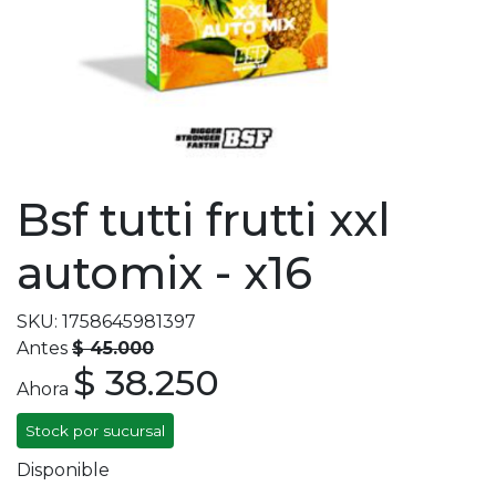
Bsf tutti frutti xxl
automix - x16
SKU: 1758645981397
Antes
$ 45.000
$ 38.250
Ahora
Stock por sucursal
Disponible