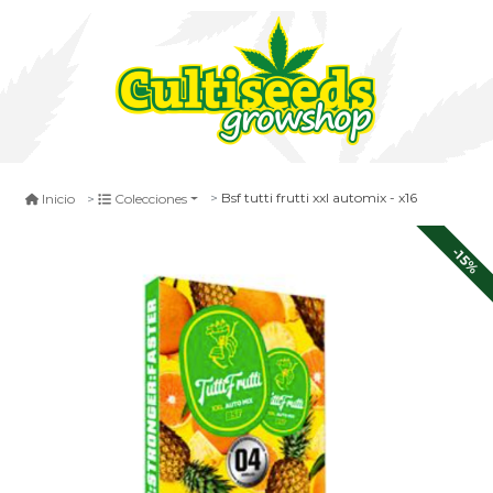
Bsf tutti frutti xxl automix - x16
Inicio
Colecciones
-15%