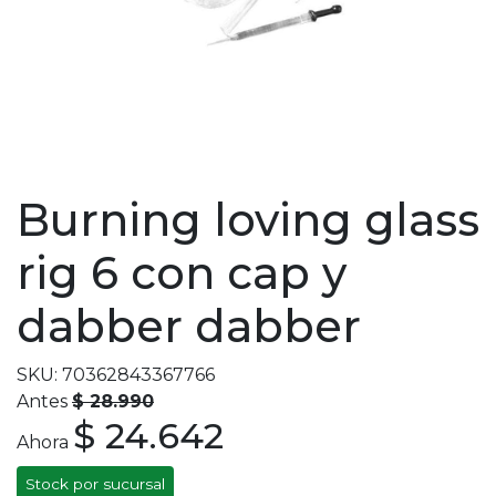
Burning loving glass
rig 6 con cap y
dabber dabber
SKU: 70362843367766
Antes
$ 28.990
$ 24.642
Ahora
Stock por sucursal