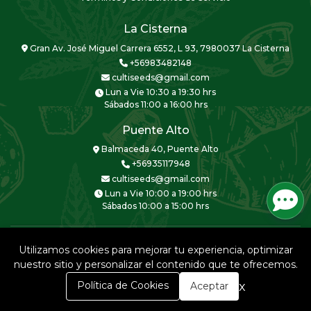
La Cisterna
Gran Av. José Miguel Carrera 6552, L 93, 7980037 La Cisterna
+56983482148
cultiseeds@gmail.com
Lun a Vie 10:30 a 19:30 hrs
Sábados 11:00 a 16:00 hrs
Puente Alto
Balmaceda 40, Puente Alto
+56935117948
cultiseeds@gmail.com
Lun a Vie 10:00 a 19:00 hrs
Sábados 10:00 a 15:00 hrs
Utilizamos cookies para mejorar tu experiencia, optimizar
nuestro sitio y personalizar el contenido que te ofrecemos.
CULTISEEDS © 2026
0
x
Política de Cookies
Aceptar
Creado por
Bsale
Inicio
Carrito
Buscar
Menú