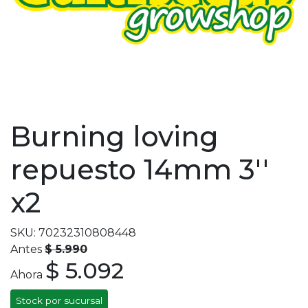
Burning loving
repuesto 14mm 3''
x2
SKU: 70232310808448
Antes
$ 5.990
$ 5.092
Ahora
Stock por sucursal