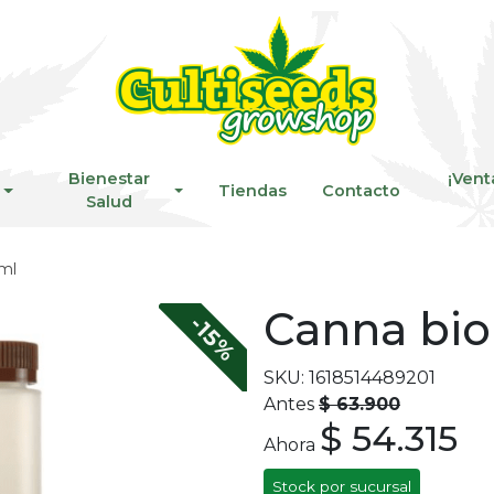
Bienestar
¡Vent
Tiendas
Contacto
Salud
 ml
Canna bio
-15%
SKU: 1618514489201
Antes
$ 63.900
$ 54.315
Ahora
Stock por sucursal