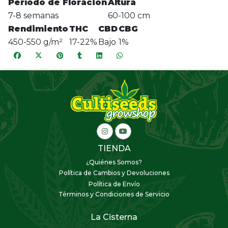
Período de Floración
Altura
7-8 semanas
60-100 cm
Rendimiento
THC
CBD
CBG
450-550 g/m²
17-22%
Bajo
1%
TIENDA
¿Quiénes Somos?
Política de Cambios y Devoluciones
Política de Envío
Términos y Condiciones de Servicio
La Cisterna