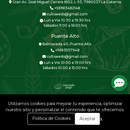
Gran Av. José Miguel Carrera 6552, L 93, 7980037 La Cisterna
+56983482148
cultiseeds@gmail.com
Lun a Vie 10:30 a 19:30 hrs
Sábados 11:00 a 16:00 hrs
Puente Alto
Balmaceda 40, Puente Alto
+56935117948
cultiseeds@gmail.com
Lun a Vie 10:00 a 19:00 hrs
Sábados 10:00 a 15:00 hrs
CULTISEEDS © 2026
Creado por
Bsale
Utilizamos cookies para mejorar tu experiencia, optimizar
nuestro sitio y personalizar el contenido que te ofrecemos.
0
x
Política de Cookies
Aceptar
Inicio
Carrito
Buscar
Menú