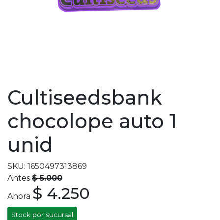
Cultiseedsbank
chocolope auto 1
unid
SKU: 1650497313869
Antes
$ 5.000
$ 4.250
Ahora
Stock por sucursal