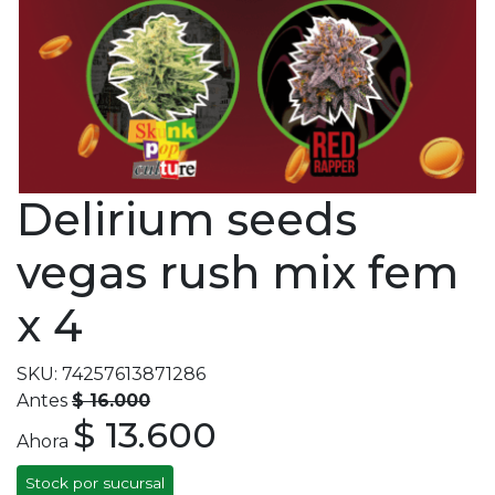
Delirium seeds
vegas rush mix fem
x 4
SKU: 74257613871286
Antes
$ 16.000
$ 13.600
Ahora
Stock por sucursal