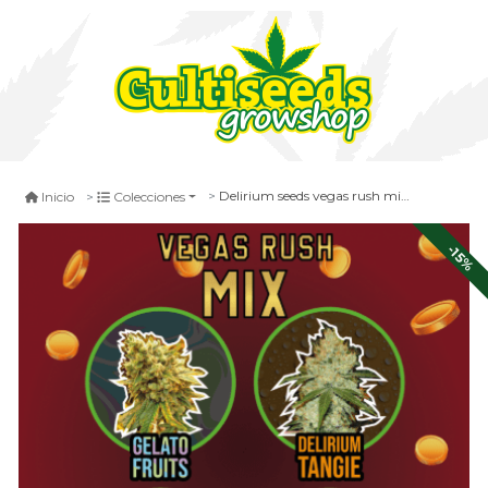
Delirium seeds vegas rush mix fem x 4
Inicio
Colecciones
-15%