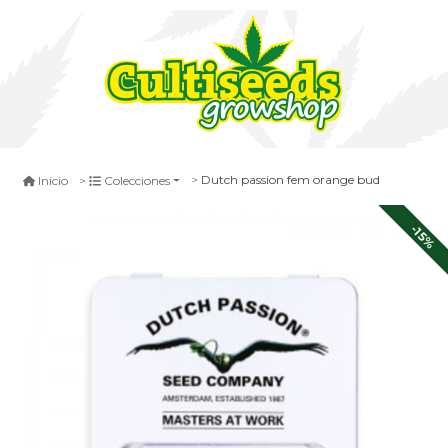
Dutch passion fem orange bud
Inicio
Colecciones
-15%