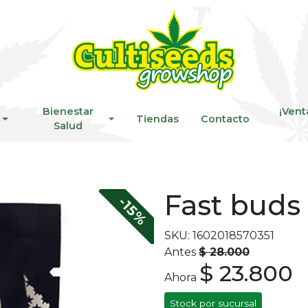
Bienestar
¡Vent
Tiendas
Contacto
Salud
Fast buds
-15%
SKU: 1602018570351
Antes
$ 28.000
$ 23.800
Ahora
Stock por sucursal