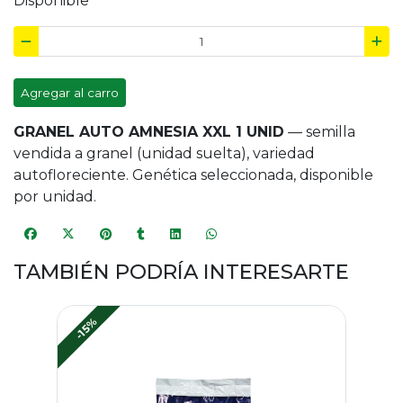
Disponible
Agregar al carro
GRANEL AUTO AMNESIA XXL 1 UNID
— semilla
vendida a granel (unidad suelta), variedad
autofloreciente. Genética seleccionada, disponible
por unidad.
TAMBIÉN PODRÍA INTERESARTE
-15%
-