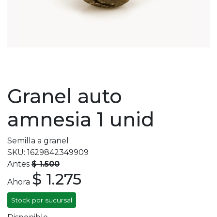
Granel auto
amnesia 1 unid
Semilla a granel
SKU: 1629842349909
Antes
$ 1.500
$ 1.275
Ahora
Stock por sucursal