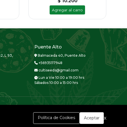
$ 10.200
Agregar al carro
Puente Alto
2, L 93,
Balmaceda 40, Puente Alto
+56935117948
cultiseeds@gmail.com
Lun a Vie 10:00 a 19:00 hrs
Sábados 10:00 a 15:00 hrs
x
Política de Cookies
Aceptar