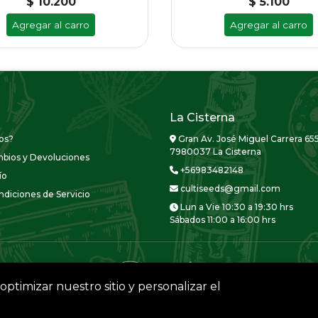
$ 10.200
$ 5.100
Agregar al carro
Agregar al carro
La Cisterna
os?
Gran Av. José Miguel Carrera 655
7980037 La Cisterna
mbios y Devoluciones
+56983482148
ío
cultiseeds@gmail.com
diciones de Servicio
Lun a Vie 10:30 a 19:30 hrs
Sábados 11:00 a 16:00 hrs
optimizar nuestro sitio y personalizar el
CULTISEEDS © 2026
Creado por
Bsale