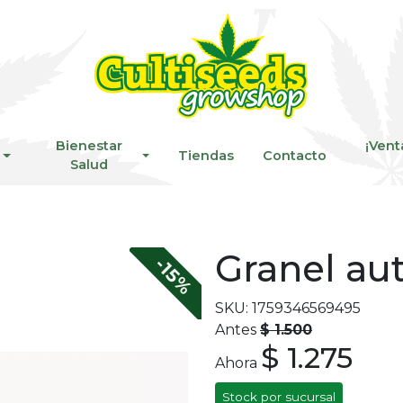
Bienestar
¡Vent
Tiendas
Contacto
Salud
Granel au
-15%
SKU: 1759346569495
Antes
$ 1.500
$ 1.275
Ahora
Stock por sucursal