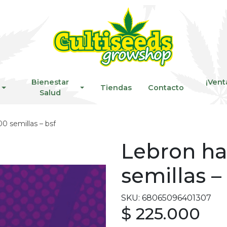
Bienestar
¡Vent
Tiendas
Contacto
Salud
0 semillas – bsf
Lebron ha
semillas –
SKU: 68065096401307
$ 225.000