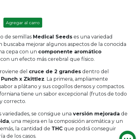
Agregar al carro
o de semillas
Medical Seeds
es una variedad
n buscaba mejorar algunos aspectos de la conocida
una cepa con un
componente aromático
y con un efecto más cerebral que físico.
roviene del
cruce de 2 grandes
dentro del
Punch x Zkittlez
. La primera, ampliamente
abor a plátano y sus cogollos densos y compactos.
liforniana tiene un sabor excepcional (frutos de todo
y correcto.
 variedades, se consigue una
versión mejorada
de
pida
, una mejora en la composición aromática y un
demás, la cantidad de
THC
que podrá conseguir
ía de los casos.