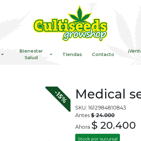
Bienestar
¡Vent
Tiendas
Contacto
Salud
Medical s
-15%
SKU: 1612984810843
Antes
$ 24.000
$ 20.400
Ahora
Stock por sucursal