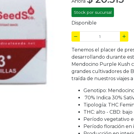
Ahora
Stock por sucursal
Disponible
Tenemos el placer de pre
desarrollando durante est
Mendocino Purple Kush cr
grandes cultivadores de B
traída de nuestros viajes 
Genotipo: Mendocino
70% Indica 30% Sati
Tipología: THC Femi
THC: alto - CBD: bajo
Período vegetativo e
Período floración en 
Producción en interi