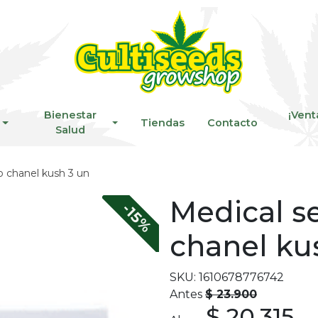
Bienestar
¡Vent
Tiendas
Contacto
Salud
 chanel kush 3 un
Medical 
-15%
chanel ku
SKU: 1610678776742
Antes
$ 23.900
$ 20.315