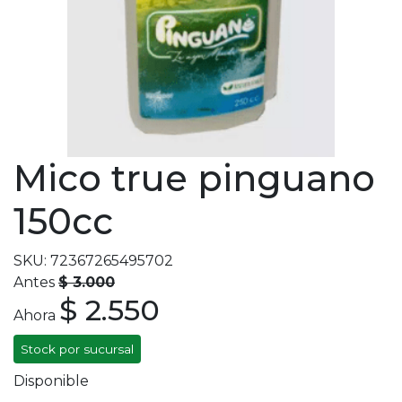
Mico true pinguano
150cc
SKU: 72367265495702
Antes
$ 3.000
$ 2.550
Ahora
Stock por sucursal
Disponible