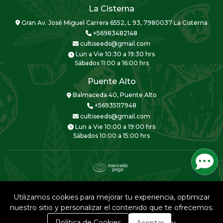
La Cisterna
Gran Av. José Miguel Carrera 6552, L 93, 7980037 La Cisterna
+56983482148
cultiseeds@gmail.com
Lun a Vie 10:30 a 19:30 hrs
Sábados 11:00 a 16:00 hrs
Puente Alto
Balmaceda 40, Puente Alto
+56935117948
cultiseeds@gmail.com
Lun a Vie 10:00 a 19:00 hrs
Sábados 10:00 a 15:00 hrs
CULTISEEDS © 2026
Creado por
Bsale
Utilizamos cookies para mejorar tu experiencia, optimizar
nuestro sitio y personalizar el contenido que te ofrecemos.
0
Política de Cookies