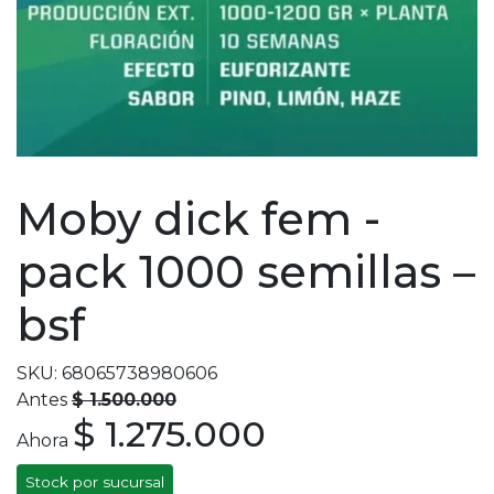
Moby dick fem -
pack 1000 semillas –
bsf
SKU: 68065738980606
Antes
$ 1.500.000
$ 1.275.000
Ahora
Stock por sucursal