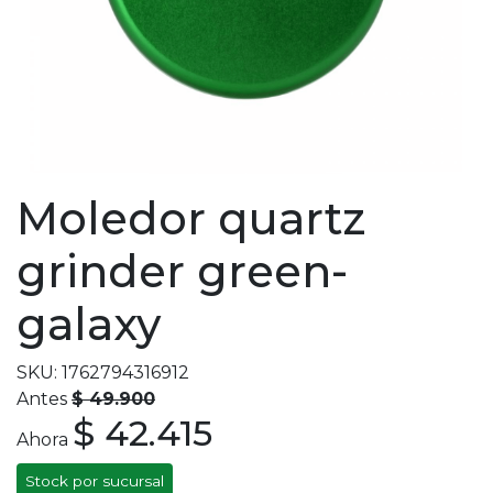
Moledor quartz
grinder green-
galaxy
SKU: 1762794316912
Antes
$ 49.900
$ 42.415
Ahora
Stock por sucursal