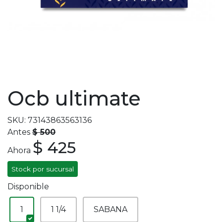
Ocb ultimate
SKU: 73143863563136
Antes
$ 500
$ 425
Ahora
Stock por sucursal
Disponible
1
1 1/4
SABANA