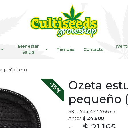
Bienestar
¡Vent
Tiendas
Contacto
Salud
pequeño (azul)
Ozeta estu
-15%
pequeño (
SKU: 74414571786517
Antes
$ 24.900
$ 21.165