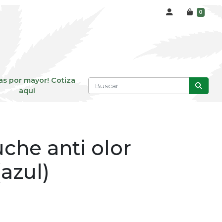
0
as por mayor! Cotiza
aquí
che anti olor
azul)