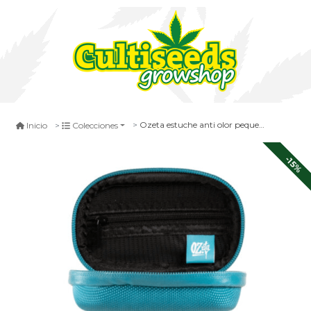
Ozeta estuche anti olor pequeño (celeste - cyan)
Inicio
Colecciones
-15%