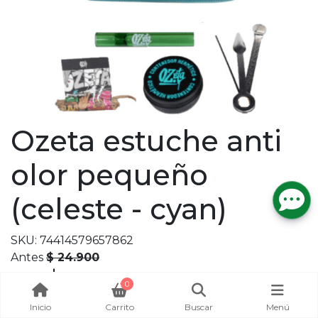
Ozeta estuche anti
olor pequeño
(celeste - cyan)
SKU: 74414579657862
Antes
$ 24.900
$ 21.165
Ahora
0
Inicio
Carrito
Buscar
Menú
Stock por sucursal