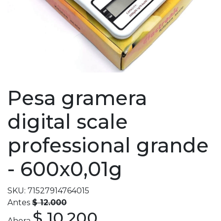
Pesa gramera
digital scale
professional grande
- 600x0,01g
SKU: 71527914764015
Antes
$ 12.000
$ 10.200
Ahora