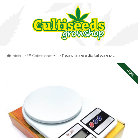
Pesa gramera digital scale professional grande - 600x0,01g
Inicio
Colecciones
-15%