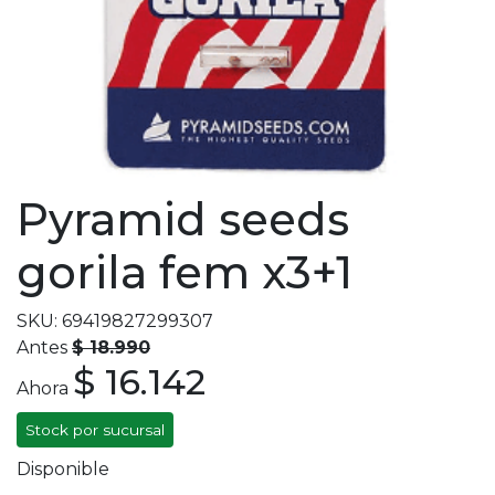
Pyramid seeds
gorila fem x3+1
SKU: 69419827299307
Antes
$ 18.990
$ 16.142
Ahora
Stock por sucursal
Disponible