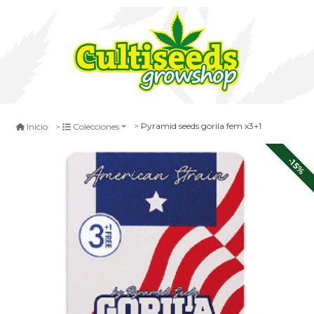
Pyramid seeds gorila fem x3+1
Inicio
Colecciones
-15%