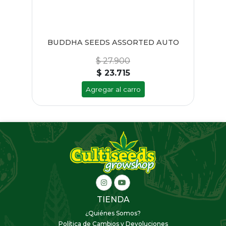
NID
BUDDHA SEEDS ASSORTED AUTO
DU
$ 27.900
$ 23.715
Agregar al carro
TIENDA
¿Quiénes Somos?
Política de Cambios y Devoluciones