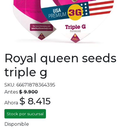
Royal queen seeds
triple g
SKU: 66671878364395
Antes
$ 9.900
$ 8.415
Ahora
Stock por sucursal
Disponible