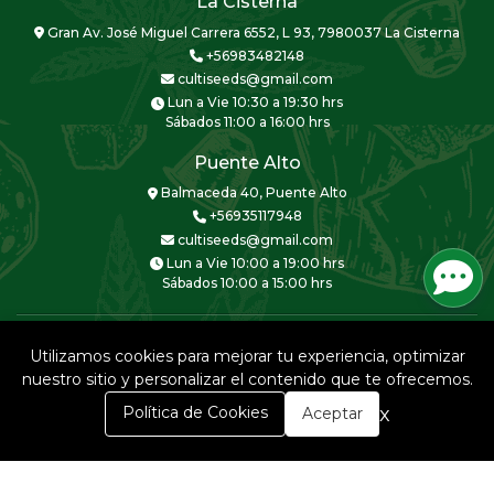
La Cisterna
Gran Av. José Miguel Carrera 6552, L 93, 7980037 La Cisterna
+56983482148
cultiseeds@gmail.com
Lun a Vie 10:30 a 19:30 hrs
Sábados 11:00 a 16:00 hrs
Puente Alto
Balmaceda 40, Puente Alto
+56935117948
cultiseeds@gmail.com
Lun a Vie 10:00 a 19:00 hrs
Sábados 10:00 a 15:00 hrs
Utilizamos cookies para mejorar tu experiencia, optimizar
nuestro sitio y personalizar el contenido que te ofrecemos.
CULTISEEDS © 2026
0
x
Política de Cookies
Aceptar
Creado por
Bsale
Inicio
Carrito
Buscar
Menú