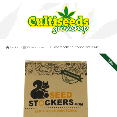
Seed stocker auto sherbet 3 un
Inicio
Colecciones
-15%