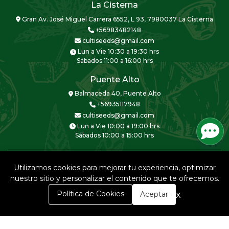
La Cisterna
Gran Av. José Miguel Carrera 6552, L 93, 7980037 La Cisterna
+56983482148
cultiseeds@gmail.com
Lun a Vie 10:30 a 19:30 hrs
Sábados 11:00 a 16:00 hrs
Puente Alto
Balmaceda 40, Puente Alto
+56935117948
cultiseeds@gmail.com
Lun a Vie 10:00 a 19:00 hrs
Sábados 10:00 a 15:00 hrs
Utilizamos cookies para mejorar tu experiencia, optimizar
nuestro sitio y personalizar el contenido que te ofrecemos.
CULTISEEDS © 2026
0
x
Política de Cookies
Aceptar
Creado por
Bsale
Inicio
Carrito
Buscar
Menú