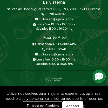
La Cisterna
Gran Av. José Miguel Carrera 6552, L 93, 7980037 La Cisterna
+56983482148
cultiseeds@gmail.com
Lun a Vie 10:30 a 19:30 hrs
Sábados 11:00 a 16:00 hrs
Puente Alto
Balmaceda 40, Puente Alto
+56935117948
cultiseeds@gmail.com
Lun a Vie 10:00 a 19:00 hrs
Sábados 10:00 a 15:00 hrs
CULTISEEDS © 2026
Creado por
Bsale
Utilizamos cookies para mejorar tu experiencia, optimizar
nuestro sitio y personalizar el contenido que te ofrecemos.
0
x
Política de Cookies
Aceptar