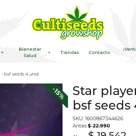
Bienestar
¡Vent
Tiendas
Contacto
Salud
y - bsf seeds 4 unid
Star playe
-15%
bsf seeds 
SKU: 1600867344626
Antes
$ 22.990
$ 19.542