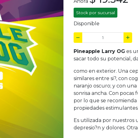
Ahora
Stock por sucursal
Disponible
Pineapple Larry OG
es un
sacar todo su potencial, d
como en exterior. Una cep
similares entre si?, con co
naranjo oscuro; y con una
sonrisa ancha. Con pocas f
por lo que se recomienda
propiedades estimulantes
Es utilizada por nuestros 
depresio?n y dolores. Otr