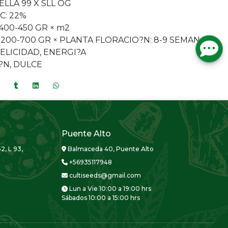
ELLA 99 X SLL OG
C: 22%
400-450 GR × m2
200-700 GR × PLANTA FLORACIO?N: 8-9 SEMANAS
ELICIDAD, ENERGI?A
?N, DULCE
Puente Alto
2, L 93,
Balmaceda 40, Puente Alto
+56935117948
cultiseeds@gmail.com
Lun a Vie 10:00 a 19:00 hrs
Sábados 10:00 a 15:00 hrs