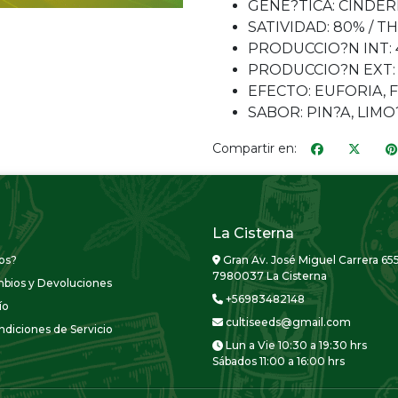
GENE?TICA: CINDER
SATIVIDAD: 80% / TH
PRODUCCIO?N INT: 
PRODUCCIO?N EXT: 
EFECTO: EUFORIA, F
SABOR: PIN?A, LIMO
Compartir en:
La Cisterna
os?
Gran Av. José Miguel Carrera 655
7980037 La Cisterna
mbios y Devoluciones
+56983482148
ío
cultiseeds@gmail.com
diciones de Servicio
Lun a Vie 10:30 a 19:30 hrs
Sábados 11:00 a 16:00 hrs