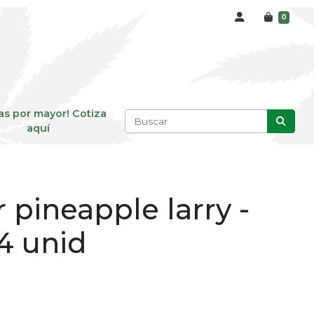
0
as por mayor! Cotiza
aquí
r pineapple larry -
4 unid