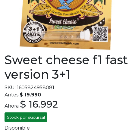
Sweet cheese f1 fast
version 3+1
SKU: 1605824958081
Antes
$ 19.990
$ 16.992
Ahora
Stock por sucursal
Disponible