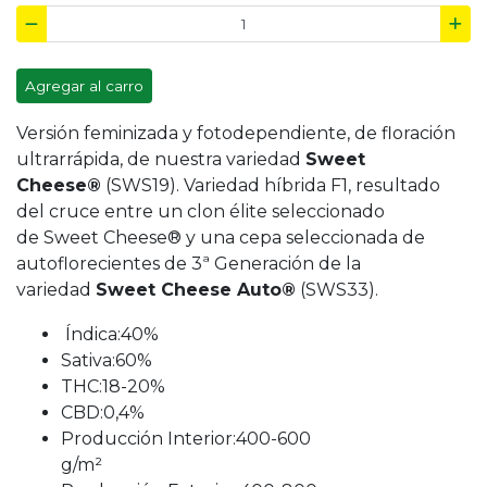
Agregar al carro
Versión feminizada y fotodependiente, de
floración
ultrarrápida
, de nuestra variedad
Sweet
Cheese®
(SWS19). Variedad híbrida F1, resultado
del cruce entre un clon élite seleccionado
de
Sweet Cheese®
y una cepa seleccionada de
autoflorecientes de 3ª Generación de la
variedad
Sweet Cheese Auto®
(SWS33).
Índica:40%
Sativa:60%
THC:18-20%
CBD:0,4%
Producción Interior:400-600
g/m²