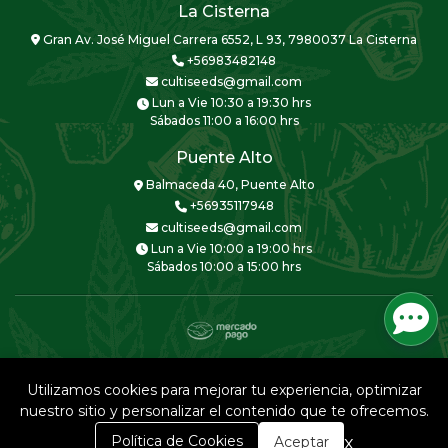
La Cisterna
Gran Av. José Miguel Carrera 6552, L 93, 7980037 La Cisterna
+56983482148
cultiseeds@gmail.com
Lun a Vie 10:30 a 19:30 hrs
Sábados 11:00 a 16:00 hrs
Puente Alto
Balmaceda 40, Puente Alto
+56935117948
cultiseeds@gmail.com
Lun a Vie 10:00 a 19:00 hrs
Sábados 10:00 a 15:00 hrs
CULTISEEDS © 2026
Creado por
Bsale
Utilizamos cookies para mejorar tu experiencia, optimizar
nuestro sitio y personalizar el contenido que te ofrecemos.
0
x
Política de Cookies
Aceptar