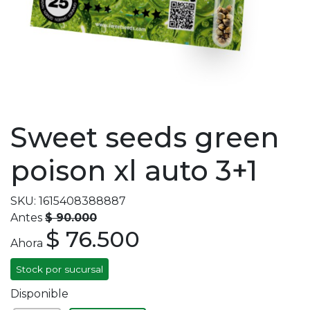
Sweet seeds green
poison xl auto 3+1
SKU: 1615408388887
Antes
$ 90.000
$ 76.500
Ahora
Stock por sucursal
Disponible