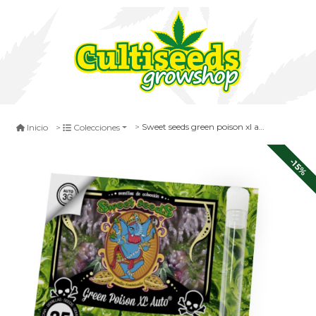
Sweet seeds green poison xl auto 3+1
Inicio
Colecciones
-15%