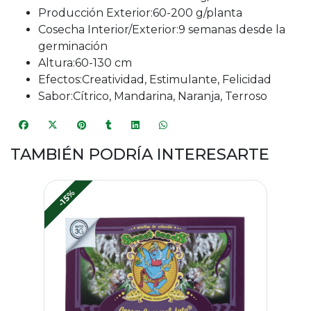
Producción Exterior:60-200 g/planta
Cosecha Interior/Exterior:9 semanas desde la
germinación
Altura:60-130 cm
Efectos:Creatividad, Estimulante, Felicidad
Sabor:Cítrico, Mandarina, Naranja, Terroso
TAMBIÉN PODRÍA INTERESARTE
-15%
-