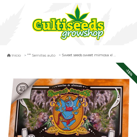
Sweet seeds sweet mimosa xl auto x3+1
Inicio
Semillas auto
-15%