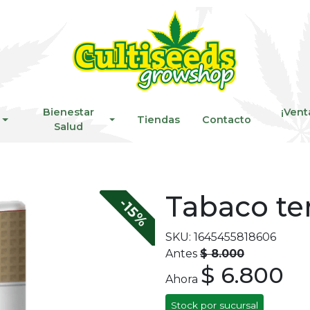
Bienestar
¡Vent
Tiendas
Contacto
Salud
Tabaco te
-15%
SKU: 1645455818606
Antes
$ 8.000
$ 6.800
Ahora
Stock por sucursal