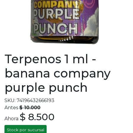
Terpenos 1 ml -
banana company
purple punch
SKU: 74196432666193
Antes
$ 10.000
$ 8.500
Ahora
Stock por sucursal