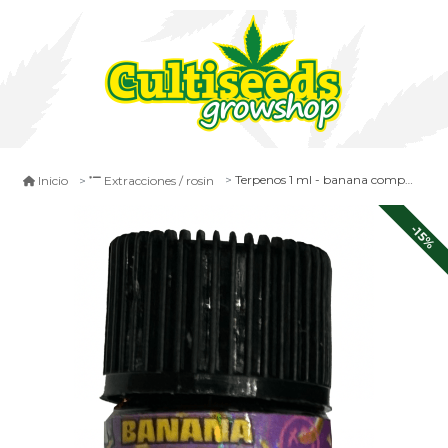
Terpenos 1 ml - banana company purple punch
Inicio
Extracciones / rosin
-15%