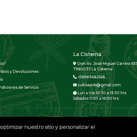
La Cisterna
os?
Gran Av. José Miguel Carrera 655
7980037 La Cisterna
mbios y Devoluciones
+56983482148
ío
cultiseeds@gmail.com
diciones de Servicio
Lun a Vie 10:30 a 19:30 hrs
Sábados 11:00 a 16:00 hrs
optimizar nuestro sitio y personalizar el
CULTISEEDS © 2026
Creado por
Bsale