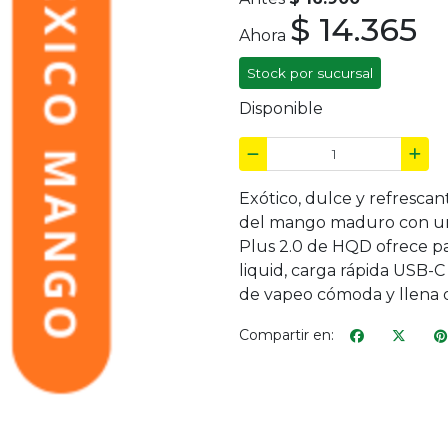
$ 14.365
Ahora
Stock por sucursal
Disponible
Exótico, dulce y refresc
del mango maduro con un t
Plus 2.0 de HQD ofrece pa
liquid, carga rápida USB-
de vapeo cómoda y llena 
Compartir en: