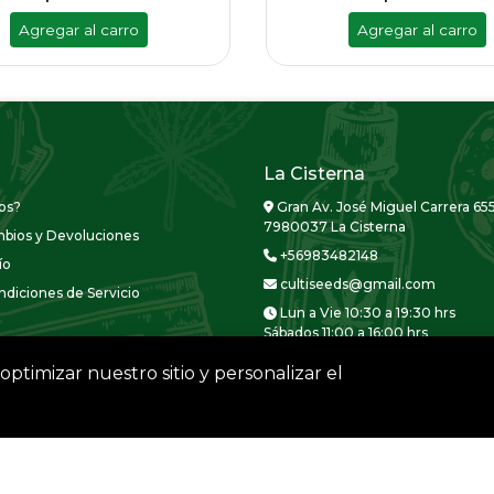
Agregar al carro
Agregar al carro
La Cisterna
os?
Gran Av. José Miguel Carrera 655
7980037 La Cisterna
mbios y Devoluciones
+56983482148
ío
cultiseeds@gmail.com
diciones de Servicio
Lun a Vie 10:30 a 19:30 hrs
Sábados 11:00 a 16:00 hrs
optimizar nuestro sitio y personalizar el
CULTISEEDS © 2026
Creado por
Bsale