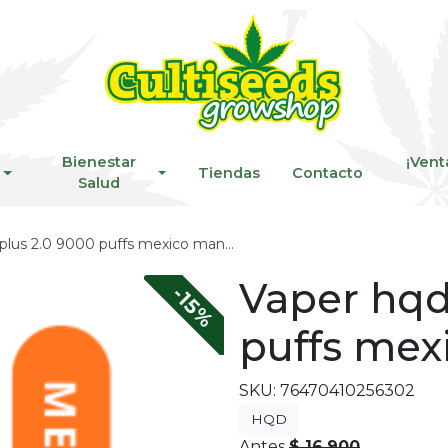
Bienestar
¡Vent
Tiendas
Contacto
Salud
plus 2.0 9000 puffs mexico mango
Vaper hqd
-15%
puffs me
SKU: 76470410256302
HQD
Antes
$ 16.900