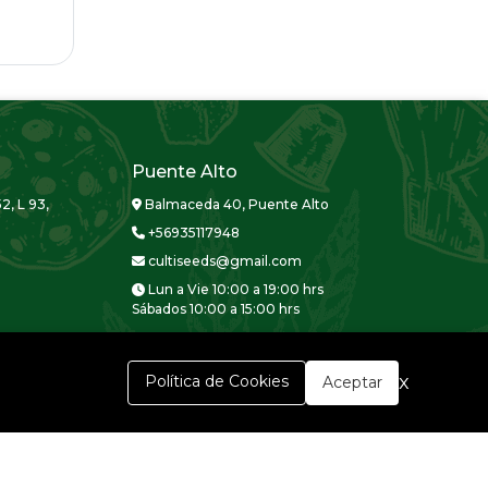
Puente Alto
2, L 93,
Balmaceda 40, Puente Alto
+56935117948
cultiseeds@gmail.com
Lun a Vie 10:00 a 19:00 hrs
Sábados 10:00 a 15:00 hrs
x
Política de Cookies
Aceptar