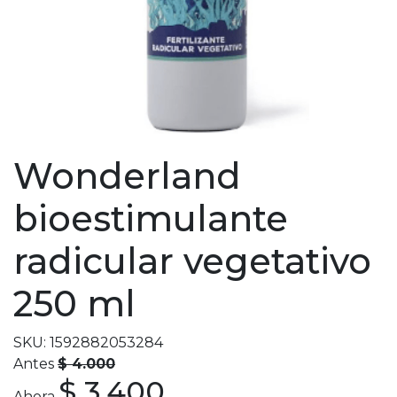
Wonderland
bioestimulante
radicular vegetativo
250 ml
SKU: 1592882053284
Antes
$ 4.000
$ 3.400
Ahora