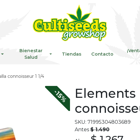
Bienestar
¡Vent
Tiendas
Contacto
Salud
lla connoisseur 1 1/4
Elements p
-15%
connoisseu
SKU: 71995304803689
Antes
$ 1.490
$ 1.267