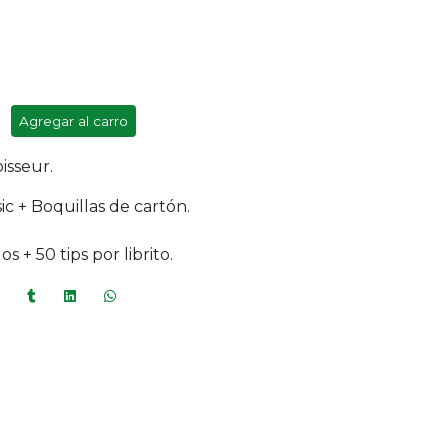
Agregar al carro
isseur.
c + Boquillas de cartón.
s + 50 tips por librito.