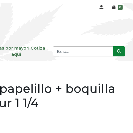
0
as por mayor! Cotiza
aquí
apelillo + boquilla
r 1 1/4