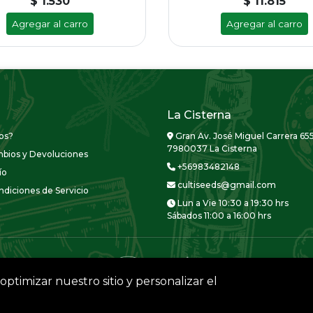
$ 1.530
$ 11.815
Agregar al carro
Agregar al carro
La Cisterna
os?
Gran Av. José Miguel Carrera 655
7980037 La Cisterna
mbios y Devoluciones
+56983482148
ío
cultiseeds@gmail.com
diciones de Servicio
Lun a Vie 10:30 a 19:30 hrs
Sábados 11:00 a 16:00 hrs
optimizar nuestro sitio y personalizar el
CULTISEEDS © 2026
Creado por
Bsale