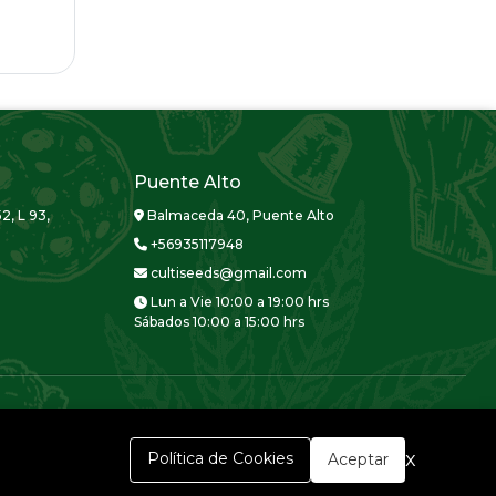
Puente Alto
2, L 93,
Balmaceda 40, Puente Alto
+56935117948
cultiseeds@gmail.com
Lun a Vie 10:00 a 19:00 hrs
Sábados 10:00 a 15:00 hrs
x
Política de Cookies
Aceptar