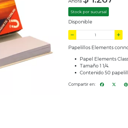
Ahora
Stock por sucursal
Disponible
Papelillos Elements conno
Papel Elements Classi
Tamaño 1 1/4.
Contenido 50 papelillo
Compartir en: